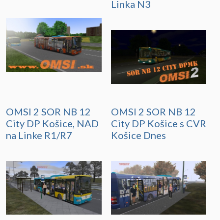
Linka N3
OMSI 2 SOR NB 12
OMSI 2 SOR NB 12
City DP Košice, NAD
City DP Košice s CVR
na Linke R1/R7
Košice Dnes