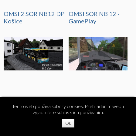
OMSI 2 SOR NB12 DP
OMSI SOR NB 12 -
Košice
GamePlay
Tento web používa súbory cookies. Prehliadaním webu
vyjadrujete súhlas s ich používaním.
Copyright © 2024 OMSI.sk
Ok