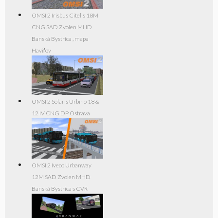
OMSI 2 Irisbus Citelis 18M
CNG SAD Zvolen MHD
Banská Bystrica , mapa
Haviřov
OMSI 2 Solaris Urbino 18 &
12 IV CNG DP Ostrava
OMSI 2 Iveco Urbanway
12M SAD Zvolen MHD
Banská Bystrica s CVR