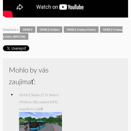
Označené v
OMSI 2
OMSI 2 Irisbus
OMSI 2 Irisbus Citelis
OMSI 2 Irisbus
Citelis 18M CNG
Mohlo by vás
zaujímať:
OMSI 2 Škoda 27 Tr Solaris
(Trollino 18), repaint DPO,
map Brno-Lišeň