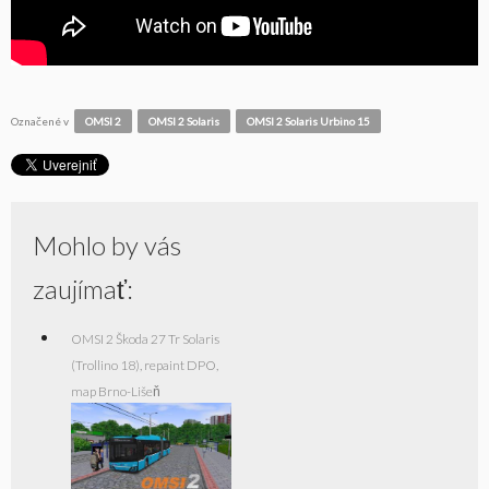
Označené v
OMSI 2
OMSI 2 Solaris
OMSI 2 Solaris Urbino 15
Mohlo by vás
zaujímať:
OMSI 2 Škoda 27 Tr Solaris
(Trollino 18), repaint DPO,
map Brno-Lišeň