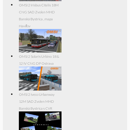
OMSI 2 Irisbus Citelis 18M
CNG SAD Zvolen MHD
Banská Bystrica , mapa
Haviřov
OMSI 2 Solaris Urbino 18 &
12 IV CNG DP Ostrava
OMSI 2 Iveco Urbanway
12M SAD Zvolen MHD
Banská Bystrica s CVR